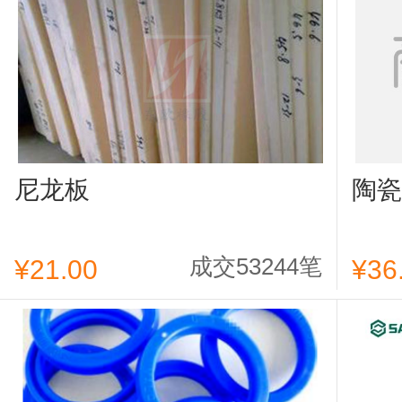
尼龙板
陶瓷
成交53244笔
¥21.00
¥36