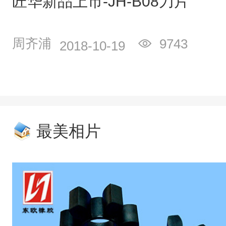
匠华新品上市-JH-B08刀片
周齐浦
9743
2018-10-19
最美相片