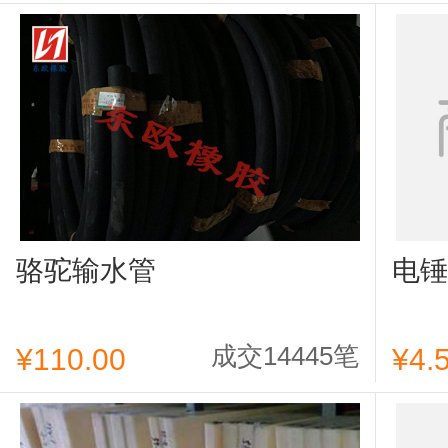
骆驼输水管
电锤
成交14445笔
¥110.00
¥4.