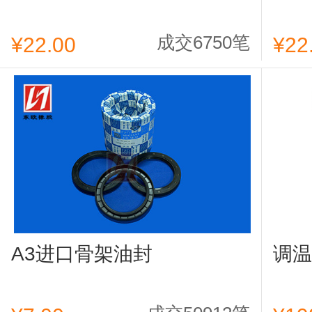
成交6750笔
¥22.00
¥22
A3进口骨架油封
调温