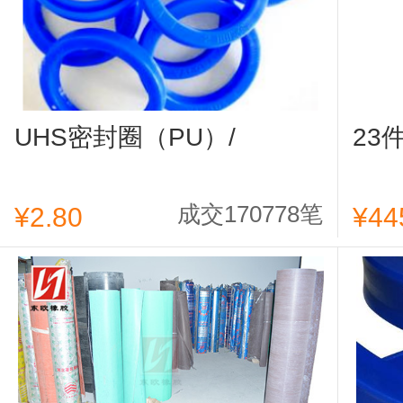
UHS密封圈（PU）/
23
成交170778笔
¥2.80
¥44