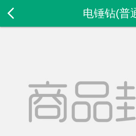
电锤钻(普通
.
.
.