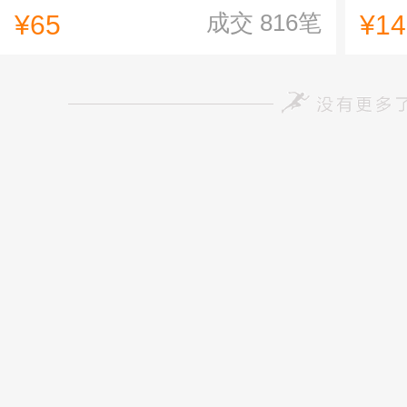
成交
816
笔
¥65
¥14