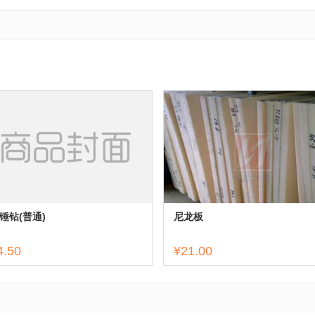
锤钻(普通)
尼龙板
4.50
¥21.00