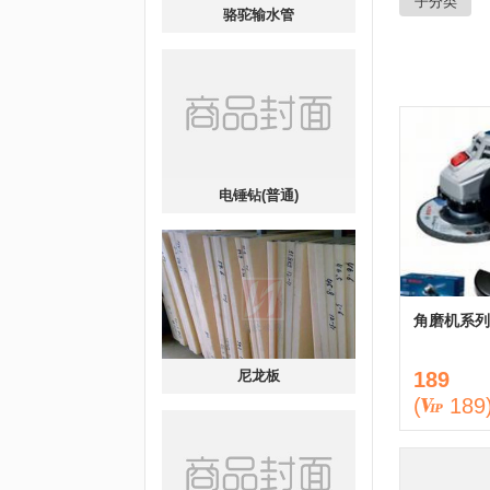
子分类
骆驼输水管
电锤钻(普通)
角磨机系列
189
尼龙板
(
189