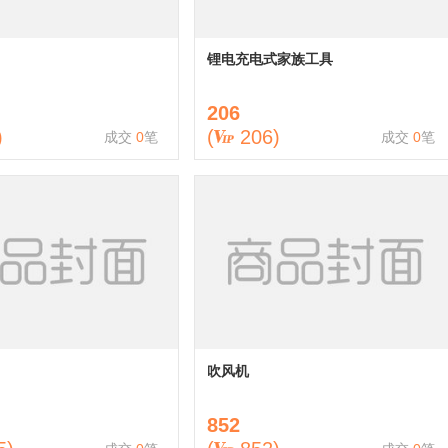
锂电充电式家族工具
206
)
(
206
)
成交
0
笔
成交
0
笔
吹风机
852