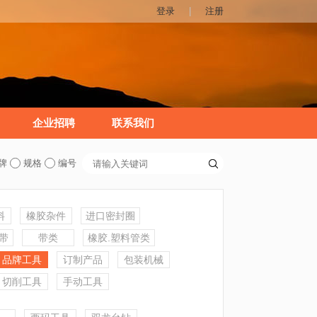
登录
|
注册
企业招聘
联系我们
牌
规格
编号
料
橡胶杂件
进口密封圈
皮带
带类
橡胶.塑料管类
品牌工具
订制产品
包装机械
切削工具
手动工具