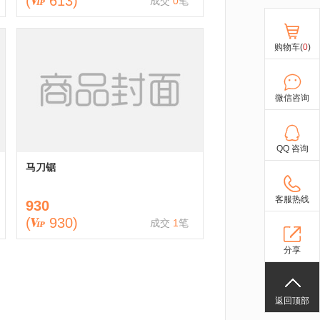
(
613
)
成交
0
笔
购物车(
0
)
微信咨询
QQ 咨询
马刀锯
客服热线
930
(
930
)
成交
1
笔
分享
返回顶部