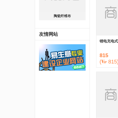
陶瓷纤维布
友情网站
锂电充电式
815
(
815