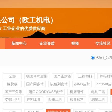
限公司（欧工机电）
市 工业企业的优质供应商
新闻中心
企业资质
视频
交流社区
名称
品
全部
德国马牌皮带
国产密封圈
工程塑料
焊接材
橡胶板
国产同步带
以色列皮带
gates皮带
optibelt
国产三角带
进口GOODYUSE皮带
机床附件
电动工具
劳保用品
焊割工具
起重工具
磨具磨料
测量工具