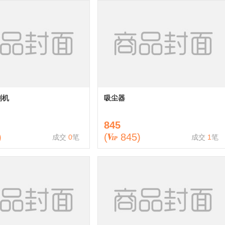
刻机
吸尘器
845
)
(
845
)
成交
0
笔
成交
1
笔