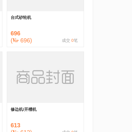
台式砂轮机
696
(
696
)
成交
0
笔
修边机/开槽机
613