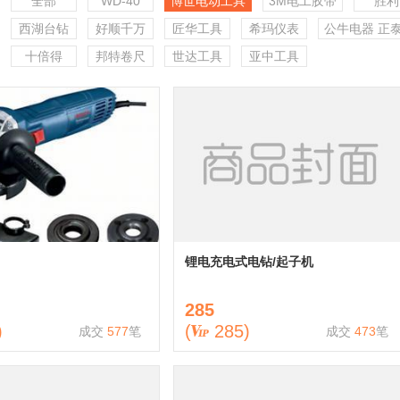
全部
WD-40
博世电动工具
3M电工胶带
胜利
西湖台钻
好顺千万
匠华工具
希玛仪表
公牛电器 正
十倍得
邦特卷尺
世达工具
亚中工具
锂电充电式电钻/起子机
285
)
(
285
)
成交
577
笔
成交
473
笔