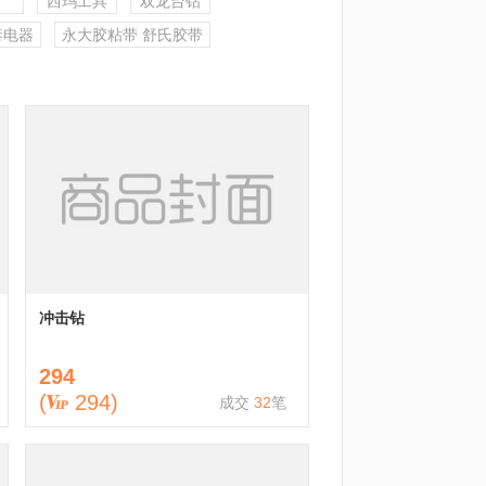
西玛工具
双龙台钻
泰电器
永大胶粘带 舒氏胶带
冲击钻
294
(
294
)
成交
32
笔