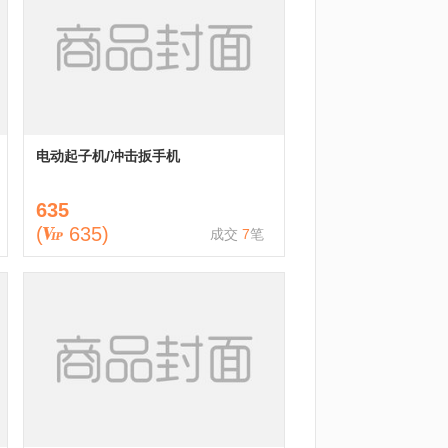
电动起子机/冲击扳手机
635
(
635
)
成交
7
笔