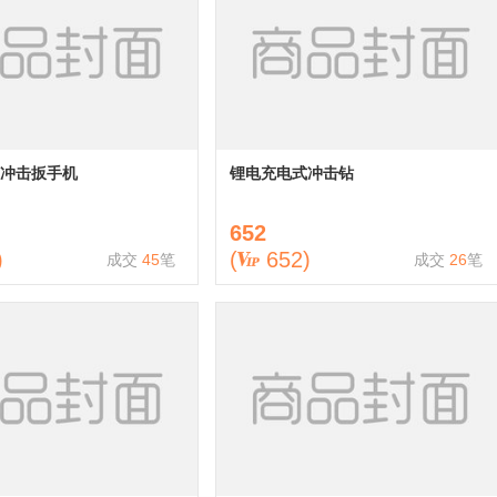
冲击扳手机
锂电充电式冲击钻
652
)
(
652
)
成交
45
笔
成交
26
笔