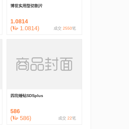
博世实用型切割片
1.0814
(
1.0814
)
成交
2550
笔
四坑锤钻SDSplus
586
(
586
)
成交
22
笔