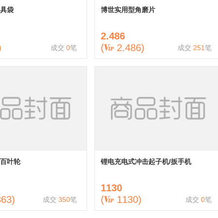
具袋
博世实用型角磨片
2.486
)
(
2.486
)
成交
0
笔
成交
251
笔
百叶轮
锂电充电式冲击起子机/扳手机
1130
363
)
(
1130
)
成交
350
笔
成交
0
笔