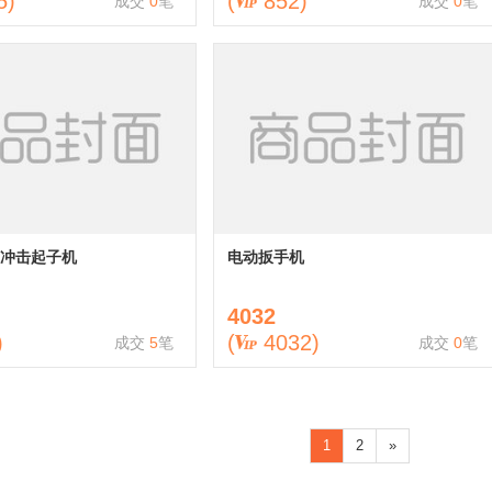
5
)
(
852
)
成交
0
笔
成交
0
笔
冲击起子机
电动扳手机
4032
)
(
4032
)
成交
5
笔
成交
0
笔
1
2
»